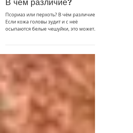
Псориаз или перхоть?
В чём различие?
Псориаз или перхоть? В чём различие?
Если кожа головы зудит и с неё
осыпаются белые чешуйки, это может
быть всего лишь перхоть или же...