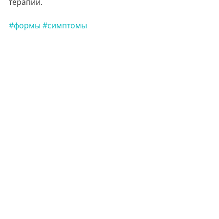
терапии.
#формы
#симптомы
Недавние посты
Смотреть все