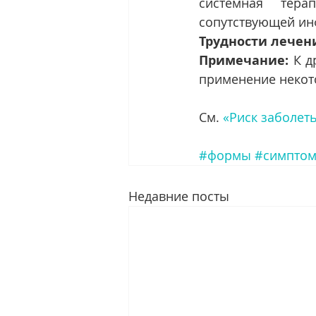
системная тера
сопутствующей ин
Трудности лечен
Примечание:
 К д
применение некот
См. 
«Риск заболет
#формы
#симпто
Недавние посты