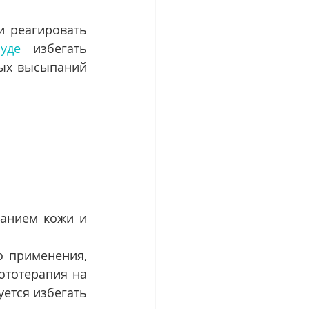
 реагировать 
уде
 избегать 
ых высыпаний 
анием кожи и 
 применения, 
тотерапия на 
ется избегать 