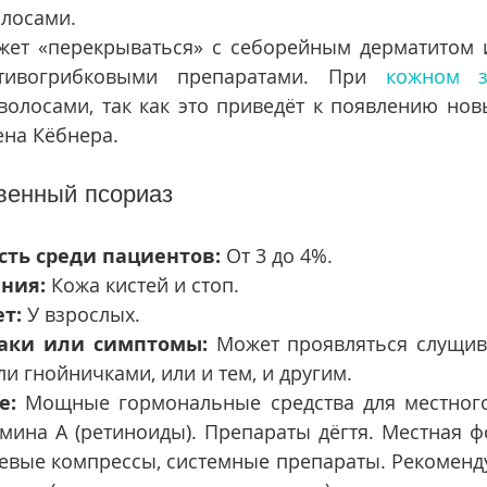
олосами.
жет «перекрываться» с себорейным дерматитом и
тивогрибковыми препаратами. При 
кожном з
волосами, так как это приведёт к появлению нов
ена Кёбнера.
венный псориаз
сть среди пациентов:
 От 3 до 4%.
ния:
 Кожа кистей и стоп.
т:
 У взрослых.
аки или симптомы:
 Может проявляться слущив
ли гнойничками, или и тем, и другим.
е:
 Мощные гормональные средства для местного
ина А (ретиноиды). Препараты дёгтя. Местная фо
зевые компрессы, системные препараты. Рекоменду