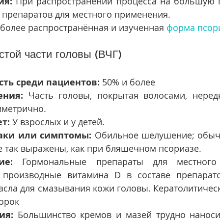
ия:
 При распространении процесса на большую 
 препаратов для местного применения.
более распространённая и изученная 
форма псор
стой части головы (ВЧГ)
сть среди пациентов:
 50% и более
ения:
 Часть головы, покрытая волосами, неред
мметрично.
т:
 У взрослых и у детей.
аки или симптомы:
 Обильное шелушение; обычн
 так выражены, как при бляшечном псориазе.
ие:
, производные витамина D в составе препаратов
асла для смазывания кожи головы. Кератолитичес
орок
ия:
 Большинство кремов и мазей трудно наносит