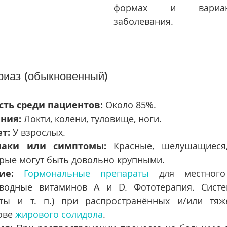
формах и вариант
заболевания.
иаз (обыкновенный)
сть среди пациентов:
 Около 85%.
ния:
 Локти, колени, туловище, ноги.
т:
 У взрослых.
наки или симптомы:
 Красные, шелушащиеся,
орые могут быть довольно крупными.
ие:
Гормональные препараты
 для местного
зводные витаминов A и D. Фототерапия. Систе
нты и т. п.) при распространённых и/или тяж
ове 
жирового солидола
.