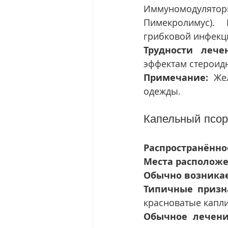
Иммуномодулятор
Пимекролимус).
грибковой инфекци
Трудности лече
эффектам стероид
Примечание:
 Же
одежды.
Капельный псор
Распространённо
Места расположе
Обычно возникае
Типичные призн
красноватые капл
Обычное лечени