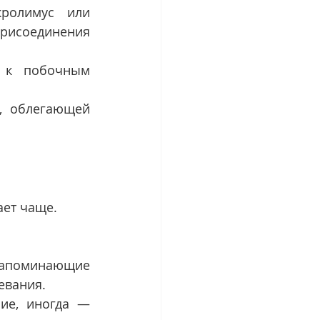
ролимус или 
исоединения 
 к побочным 
, облегающей 
ает чаще.
напоминающие 
евания.
ие, иногда — 