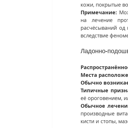
кожи, покрытые в
Примечание:
 Мо
на лечение про
расчёсываний од 
вследствие феном
Ладонно-подош
Распространённо
Места расположе
Обычно возникае
Типичные призн
её ороговением, и
Обычное лечени
производные витам
кисти и стопы, ма