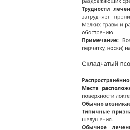
раздражающих сред
Трудности лечен
затрудняет прон
Мелких травм и ра
обострению.
Примечание:
 Во
перчатку, носки) 
Складчатый псо
Распространённо
Места располож
поверхности локте
Обычно возникае
Типичные призн
шелушения.
Обычное лечен