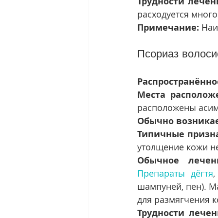
Трудности лечен
расходуется много
Примечание:
 Наи
Псориаз волоси
Распространённо
Места располож
расположены аси
Обычно возникае
Типичные призн
утолщение кожи не
Обычное лечен
Препараты дёгтя
шампуней, пен). М
для размягчения к
Трудности лечен