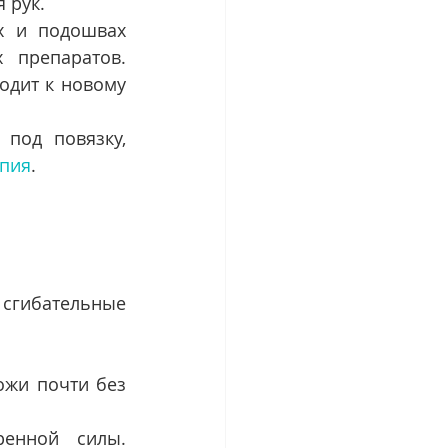
 рук.
х и подошвах 
 препаратов. 
одит к новому 
под повязку, 
пия
.
гибательные 
ожи почти без 
енной силы. 