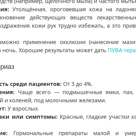
ств (например, щелочного мыла) и частого мытья
ия:
 Утолщённая, ороговевшая кожа на ладоня
икновение действующих веществ лекарственных
здражения кожи рук трудно избежать, а это прив
зможно применение окклюзии (нанесение мази 
на ночь. Хорошие результаты может дать 
ПУВА-тера
риаз
сть среди пациентов:
 От 3 до 4%.
ения:
 Чаще всего — подмышечные ямки, пах, с
й и коленей, под молочными железами.
т:
 У взрослых.
аки или симптомы:
 Красные, гладкие участки к
ие:
 Гормональные препараты малой и умер