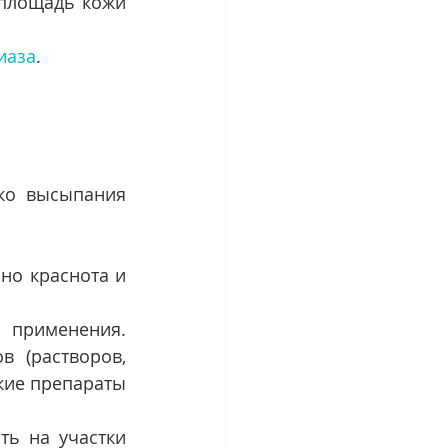
площадь кожи 
иаза
.
ко высыпания 
о краснота и 
 Гормональные препараты для местного применения. 
 (растворов, 
кие препараты 
ь на участки 