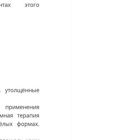
ах этого 
 утолщённые 
 применения 
мная терапия 
ёлых формах. 