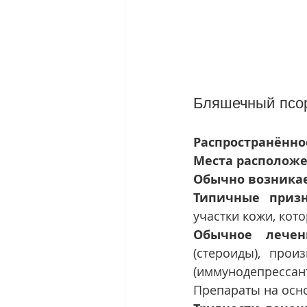
Бляшечный псор
Распространённо
Места расположе
Обычно возникае
Типичные приз
участки кожи, кот
Обычное лечен
(стероиды), прои
(иммунодепресса
Препараты на осн