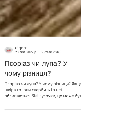
citopsor
23 лип. 2022 р.
Читати 2 хв
Псоріаз чи лупа? У
чому різниця?
Псоріаз чи лупа? У чому різниця? Якщо
шкіра голови свербить і з неї
обсипаються білі лусочки, це може бути