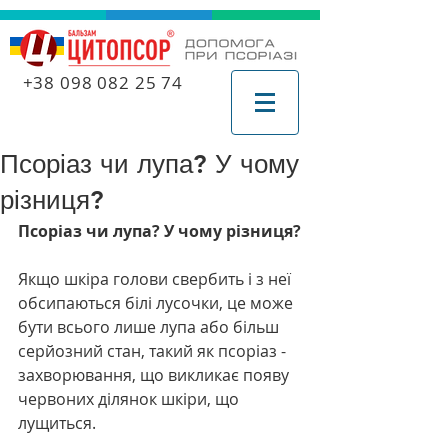
+38 098 082 25 74
Псоріаз чи лупа? У чому
різниця?
Псоріаз чи лупа? У чому різниця?
Якщо шкіра голови свербить і з неї 
обсипаються білі лусочки, це може 
бути всього лише лупа або більш 
серйозний стан, такий як псоріаз - 
захворювання, що викликає появу 
червоних ділянок шкіри, що 
лущиться.