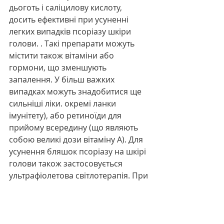
дьоготь і саліцилову кислоту, 
досить ефективні при усуненні 
легких випадків псоріазу шкіри 
голови. . Такі препарати можуть 
містити також вітаміни або 
гормони, що зменшують 
запалення. У більш важких 
випадках можуть знадобитися ще 
сильніші ліки. окремі ланки 
імунітету), або ретиноїди для 
прийому всередину (що являють 
собою великі дози вітаміну А). Для 
усунення бляшок псоріазу на шкірі 
голови також застосовується 
ультрафіолетова світлотерапія. При 
цьому волосся розчісується, 
розділяючись на пасма таким 
чином, щоб ультрафіолетове 
випромінювання від спеціальної 