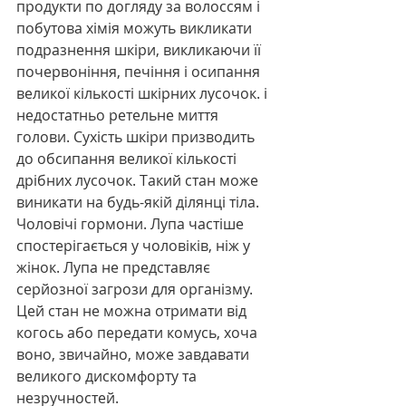
продукти по догляду за волоссям і 
побутова хімія можуть викликати 
подразнення шкіри, викликаючи її 
почервоніння, печіння і осипання 
великої кількості шкірних лусочок. і 
недостатньо ретельне миття 
голови. Сухість шкіри призводить 
до обсипання великої кількості 
дрібних лусочок. Такий стан може 
виникати на будь-якій ділянці тіла. 
Чоловічі гормони. Лупа частіше 
спостерігається у чоловіків, ніж у 
жінок. Лупа не представляє 
серйозної загрози для організму. 
Цей стан не можна отримати від 
когось або передати комусь, хоча 
воно, звичайно, може завдавати 
великого дискомфорту та 
незручностей.