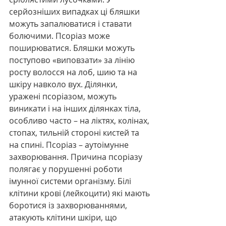
серйозніших випадках ці бляшки 
можуть запалюватися і ставати 
болючими. Псоріаз може 
поширюватися. Бляшки можуть 
поступово «виповзати» за лінію 
росту волосся на лоб, шию та на 
шкіру навколо вух. Ділянки, 
уражені псоріазом, можуть 
виникати і на інших ділянках тіла, 
особливо часто – на ліктях, колінах, 
стопах, тильній стороні кистей та 
на спині. Псоріаз – аутоімунне 
захворювання. Причина псоріазу 
полягає у порушенні роботи 
імунної системи організму. Білі 
клітини крові (лейкоцити) які мають 
боротися із захворюваннями, 
атакують клітини шкіри, що 